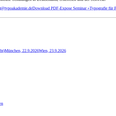
iat@typoakademie.de
Download PDF-Expose Seminar »Typografie für Pr
ht)
München, 22.9.2026
Wien, 23.9.2026
en