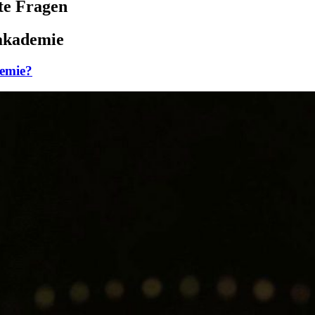
lte Fragen
oakademie
demie?