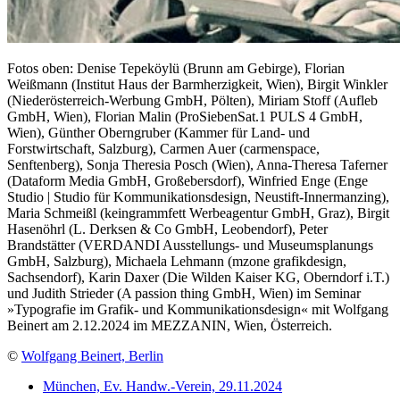
Fotos oben: Denise Tepeköylü (Brunn am Gebirge), Florian
Weißmann (Institut Haus der Barmherzigkeit, Wien), Birgit Winkler
(Niederösterreich-Werbung GmbH, Pölten), Miriam Stoff (Aufleb
GmbH, Wien), Florian Malin (ProSiebenSat.1 PULS 4 GmbH,
Wien), Günther Oberngruber (Kammer für Land- und
Forstwirtschaft, Salzburg), Carmen Auer (carmenspace,
Senftenberg), Sonja Theresia Posch (Wien), Anna-Theresa Taferner
(Dataform Media GmbH, Großebersdorf), Winfried Enge (Enge
Studio | Studio für Kommunikationsdesign, Neustift-Innermanzing),
Maria Schmeißl (keingrammfett Werbeagentur GmbH, Graz), Birgit
Hasenöhrl (L. Derksen & Co GmbH, Leobendorf), Peter
Brandstätter (VERDANDI Ausstellungs- und Museumsplanungs
GmbH, Salzburg), Michaela Lehmann (mzone grafikdesign,
Sachsendorf), Karin Daxer (Die Wilden Kaiser KG, Oberndorf i.T.)
und Judith Strieder (A passion thing GmbH, Wien) im Seminar
»Typografie im Grafik- und Kommunikationsdesign« mit Wolfgang
Beinert am 2.12.2024 im MEZZANIN, Wien, Österreich.
©
Wolfgang Beinert, Berlin
München, Ev. Handw.-Verein, 29.11.2024