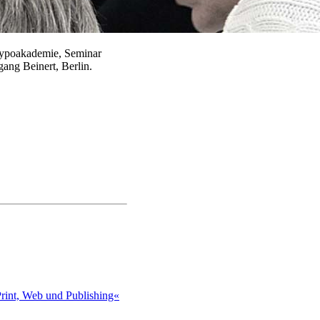
ypoakademie, Seminar
ang Beinert, Berlin.
int, Web und Publishing«