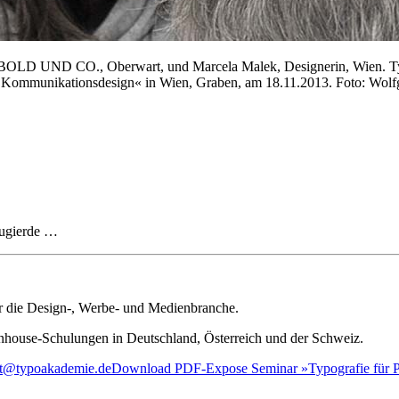
ABOLD UND CO., Oberwart, und Marcela Malek, Designerin, Wien. T
 Kommunikationsdesign« in Wien, Graben, am 18.11.2013. Foto: Wolfg
eugierde …
ür die Design-, Werbe- und Medienbranche.
house-Schulungen in Deutschland, Österreich und der Schweiz.
iat@typoakademie.de
Download PDF-Expose Seminar »Typografie für Pr