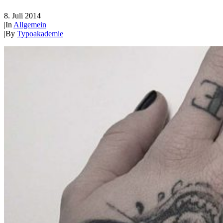
8. Juli 2014
|
In
Allgemein
|
By
Typoakademie