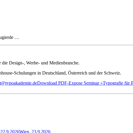
eugierde …
ür die Design-, Werbe- und Medienbranche.
house-Schulungen in Deutschland, Österreich und der Schweiz.
iat@typoakademie.de
Download PDF-Expose Seminar »Typografie für Pr
22.9.2026
Wien, 23.9.2026