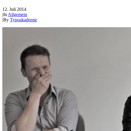
12. Juli 2014
|
In
Allgemein
|
By
Typoakademie