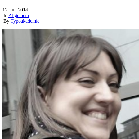
12. Juli 2014
|
In
Allgemein
|
By
Typoakademie