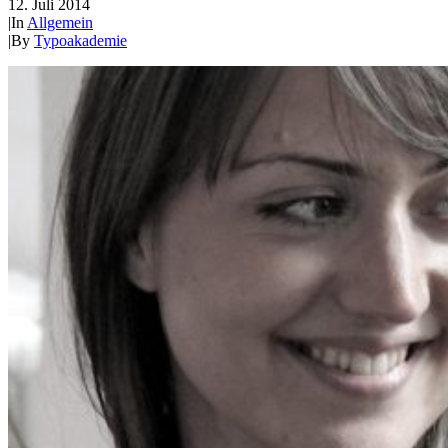
12. Juli 2014
|
In
Allgemein
|
By
Typoakademie