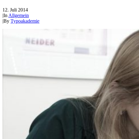
12. Juli 2014
|
In
Allgemein
|
By
Typoakademie