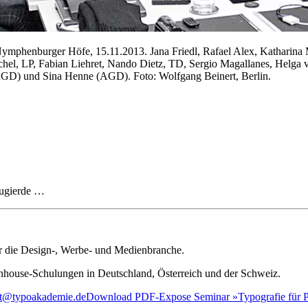
mphenburger Höfe, 15.11.2013. Jana Friedl, Rafael Alex, Katharina 
hel, LP, Fabian Liehret, Nando Dietz, TD, Sergio Magallanes, Helga
(AGD) und Sina Henne (AGD). Foto: Wolfgang Beinert, Berlin.
eugierde …
ür die Design-, Werbe- und Medienbranche.
house-Schulungen in Deutschland, Österreich und der Schweiz.
iat@typoakademie.de
Download PDF-Expose Seminar »Typografie für Pr