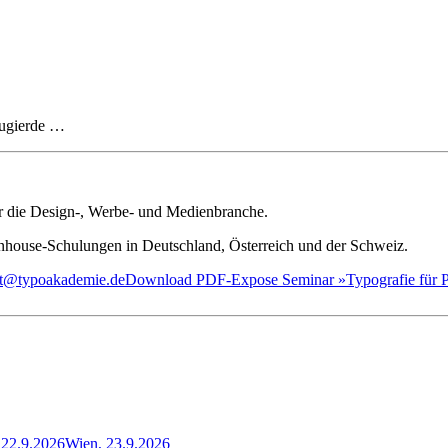
eugierde …
ür die Design-, Werbe- und Medienbranche.
house-Schulungen in Deutschland, Österreich und der Schweiz.
iat@typoakademie.de
Download PDF-Expose Seminar »Typografie für Pr
22.9.2026
Wien, 23.9.2026