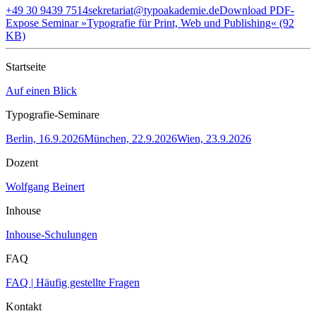
+49 30 9439 7514
sekretariat@typoakademie.de
Download PDF-
Expose Seminar »Typografie für Print, Web und Publishing« (92
KB)
Startseite
Auf einen Blick
Typografie-Seminare
Berlin, 16.9.2026
München, 22.9.2026
Wien, 23.9.2026
Dozent
Wolfgang Beinert
Inhouse
Inhouse-Schulungen
FAQ
FAQ | Häufig gestellte Fragen
Kontakt