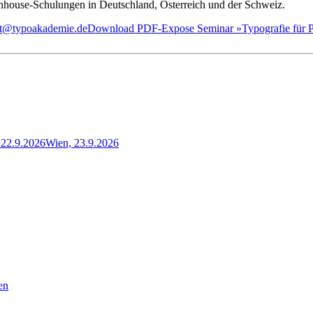
house-Schulungen in Deutschland, Österreich und der Schweiz.
iat@typoakademie.de
Download PDF-Expose Seminar »Typografie für Pr
22.9.2026
Wien, 23.9.2026
en