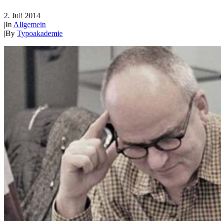
2. Juli 2014
|
In
Allgemein
|
By
Typoakademie