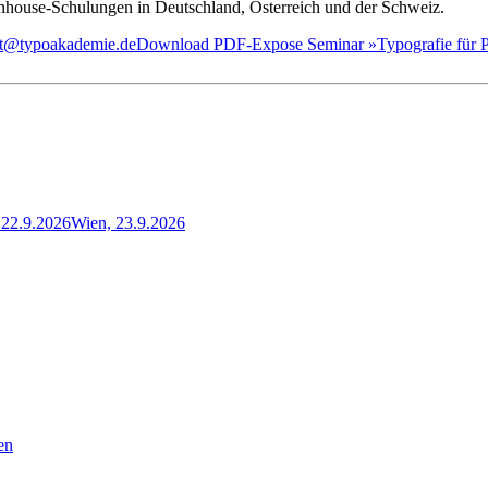
house-Schulungen in Deutschland, Österreich und der Schweiz.
iat@typoakademie.de
Download PDF-Expose Seminar »Typografie für Pr
22.9.2026
Wien, 23.9.2026
en