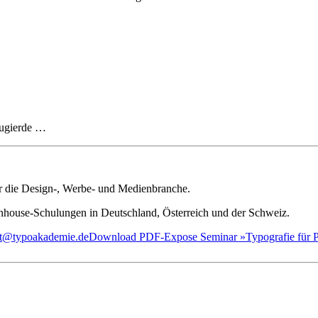
eugierde …
ür die Design-, Werbe- und Medienbranche.
house-Schulungen in Deutschland, Österreich und der Schweiz.
iat@typoakademie.de
Download PDF-Expose Seminar »Typografie für Pr