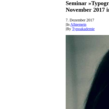
Seminar »Typogr
November 2017 i
7. Dezember 2017
|
In
Allgemein
|
By
Typoakademie