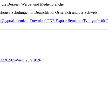
ür die Design-, Werbe- und Medienbranche.
house-Schulungen in Deutschland, Österreich und der Schweiz.
iat@typoakademie.de
Download PDF-Expose Seminar »Typografie für Pr
22.9.2026
Wien, 23.9.2026