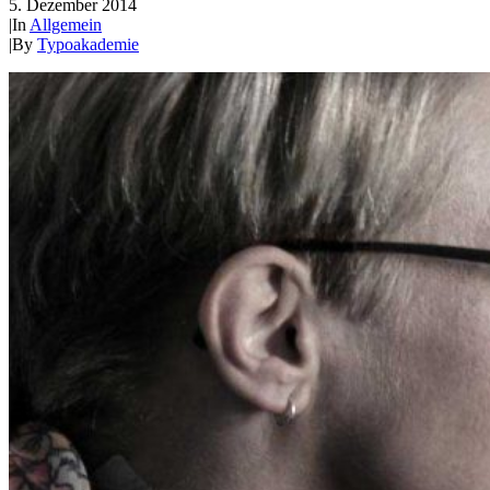
5. Dezember 2014
|
In
Allgemein
|
By
Typoakademie