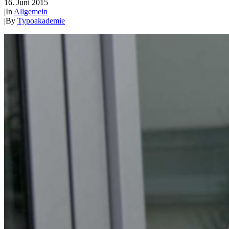
16. Juni 2015
|
In
Allgemein
|
By
Typoakademie